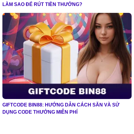
LÀM SAO ĐỂ RÚT TIỀN THƯỞNG?
GIFTCODE BIN88: HƯỚNG DẪN CÁCH SĂN VÀ SỬ
DỤNG CODE THƯỞNG MIỄN PHÍ