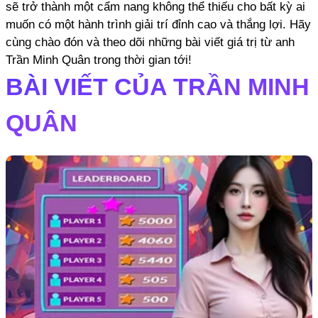
sẽ trở thành một cẩm nang không thể thiếu cho bất kỳ ai
muốn có một hành trình giải trí đỉnh cao và thắng lợi. Hãy
cùng chào đón và theo dõi những bài viết giá trị từ anh
Trần Minh Quân trong thời gian tới!
BÀI VIẾT CỦA TRẦN MINH
QUÂN