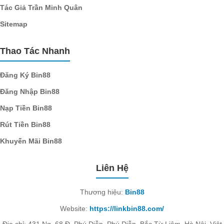
Tác Giả Trần Minh Quân
Sitemap
Thao Tác Nhanh
Đăng Ký Bin88
Đăng Nhập Bin88
Nạp Tiền Bin88
Rút Tiền Bin88
Khuyến Mãi Bin88
Liên Hệ
Thương hiệu:
Bin88
Website:
https://linkbin88.com/
Địa chỉ: 431 Ng. 68 Đ. Phú Diễn, Phú Diễn, Bắc Từ Liêm, Hà Nội, Việt