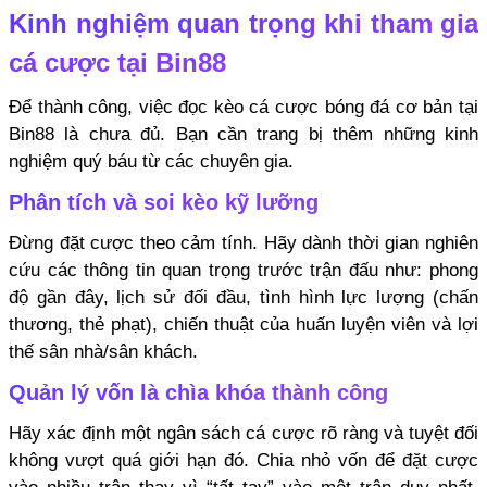
Kinh nghiệm quan trọng khi tham gia
cá cược tại Bin88
Để thành công, việc đọc kèo cá cược bóng đá cơ bản tại
Bin88 là chưa đủ. Bạn cần trang bị thêm những kinh
nghiệm quý báu từ các chuyên gia.
Phân tích và soi kèo kỹ lưỡng
Đừng đặt cược theo cảm tính. Hãy dành thời gian nghiên
cứu các thông tin quan trọng trước trận đấu như: phong
độ gần đây, lịch sử đối đầu, tình hình lực lượng (chấn
thương, thẻ phạt), chiến thuật của huấn luyện viên và lợi
thế sân nhà/sân khách.
Quản lý vốn là chìa khóa thành công
Hãy xác định một ngân sách cá cược rõ ràng và tuyệt đối
không vượt quá giới hạn đó. Chia nhỏ vốn để đặt cược