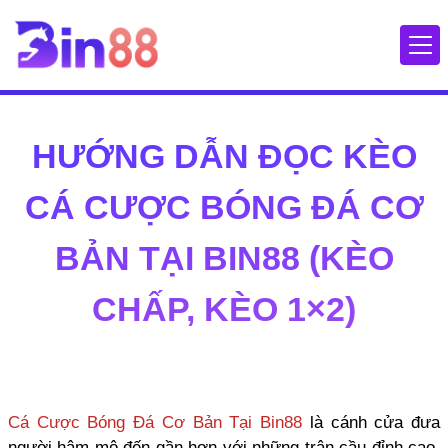
HƯỚNG DẪN ĐỌC KÈO
CÁ CƯỢC BÓNG ĐÁ CƠ
BẢN TẠI BIN88 (KÈO
CHẤP, KÈO 1×2)
Thứ Tư 16/7/2025 15:05 (GMT +7)
Trần Minh Quân
Cá Cược Bóng Đá Cơ Bản Tại Bin88
là cánh cửa đưa
người hâm mộ đến gần hơn với những trận cầu đỉnh cao,