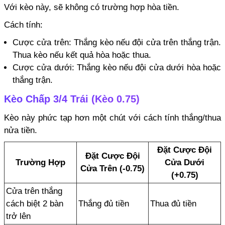
Với kèo này, sẽ không có trường hợp hòa tiền.
Cách tính:
Cược cửa trên: Thắng kèo nếu đội cửa trên thắng trận.
Thua kèo nếu kết quả hòa hoặc thua.
Cược cửa dưới: Thắng kèo nếu đội cửa dưới hòa hoặc
thắng trận.
Kèo Chấp 3/4 Trái (Kèo 0.75)
Kèo này phức tạp hơn một chút với cách tính thắng/thua
nửa tiền.
Đặt Cược Đội
Đặt Cược Đội
Trường Hợp
Cửa Dưới
Cửa Trên (-0.75)
(+0.75)
Cửa trên thắng
cách biệt 2 bàn
Thắng đủ tiền
Thua đủ tiền
trở lên