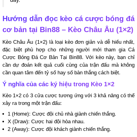
Hướng dẫn đọc kèo cá cược bóng đá
cơ bản tại Bin88 – Kèo Châu Âu (1×2)
Kèo Châu Âu (1×2) là loại kèo đơn giản và dễ hiểu nhất,
đặc biệt phù hợp cho những người mới tham gia Cá
Cược Bóng Đá Cơ Bản Tại Bin88. Với kèo này, bạn chỉ
cần dự đoán kết quả cuối cùng của trận đấu mà không
cần quan tâm đến tỷ số hay số bàn thắng cách biệt.
Ý nghĩa của các ký hiệu trong Kèo 1×2
Kèo 1×2 có 3 cửa cược tương ứng với 3 khả năng có thể
xảy ra trong một trận đấu:
1 (Home): Cược đội chủ nhà giành chiến thắng.
X (Draw): Cược hai đội hòa nhau.
2 (Away): Cược đội khách giành chiến thắng.