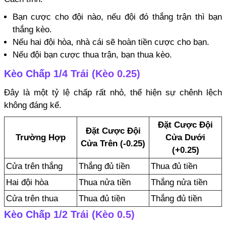
Bạn cược cho đội nào, nếu đội đó thắng trận thì bạn
thắng kèo.
Nếu hai đội hòa, nhà cái sẽ hoàn tiền cược cho bạn.
Nếu đội bạn cược thua trận, bạn thua kèo.
Kèo Chấp 1/4 Trái (Kèo 0.25)
Đây là một tỷ lệ chấp rất nhỏ, thể hiện sự chênh lệch
không đáng kể.
Đặt Cược Đội
Đặt Cược Đội
Trường Hợp
Cửa Dưới
Cửa Trên (-0.25)
(+0.25)
Cửa trên thắng
Thắng đủ tiền
Thua đủ tiền
Hai đội hòa
Thua nửa tiền
Thắng nửa tiền
Cửa trên thua
Thua đủ tiền
Thắng đủ tiền
Kèo Chấp 1/2 Trái (Kèo 0.5)